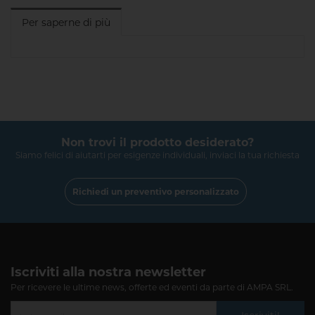
Per saperne di più
Non trovi il prodotto desiderato?
Siamo felici di aiutarti per esigenze individuali, inviaci la tua richiesta
Richiedi un preventivo personalizzato
Iscriviti alla nostra newsletter
Per ricevere le ultime news, offerte ed eventi da parte di AMPA SRL.