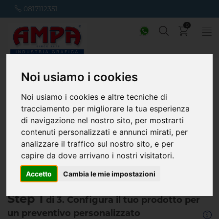
0817112351
0
Noi usiamo i cookies
Home
Stampa Etichette
Etichette Adesive
Etichette Adesive
Noi usiamo i cookies e altre tecniche di
tracciamento per migliorare la tua esperienza
di navigazione nel nostro sito, per mostrarti
contenuti personalizzati e annunci mirati, per
analizzare il traffico sul nostro sito, e per
capire da dove arrivano i nostri visitatori.
Accetto
Cambia le mie impostazioni
Step 1
di 3. Configura il tuo prodotto per
un preventivo personalizzato