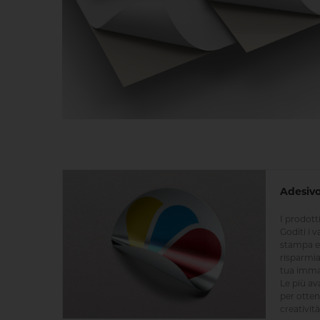
Adesiv
I prodotti
Goditi i v
stampa e 
risparmia
tua imma
Le più av
per otten
creatività