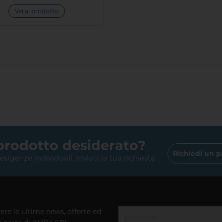
Vai al prodotto
 prodotto desiderato?
Richiedi un p
 esigenze individuali, inviaci la tua richiesta
vere le ultime news, offerte ed