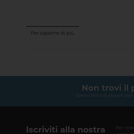
Per saperne di più
Non trovi il
Siamo felici di aiutarti per
Iscriviti alla nostra
Per rice