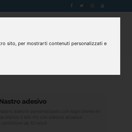
0
WhatsApp
Login
Registrazione
Carrello
ro sito, per mostrarti contenuti personalizzati e
contatti
Nastro adesivo
Nastro adesivo personalizzato con logo cliente in
pp bianco 5 x66 mt con adesivo atossico
-
confezioni da 72 rotoli