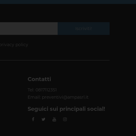
Iscriviti!
privacy policy
Contatti
Tel:
0817112351
Email:
preventivi@ampasrl.it
Seguici sui principali social!