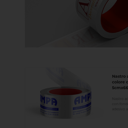
Nastro 
colore 
5cmx66 
Nastro ad
con fond
adesivo a