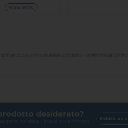
Vai al prodotto
n pp bianco 5 x66 mt con adesivo atossico -
confezioni da 72 roto
 prodotto desiderato?
Richiedi un p
 esigenze individuali, inviaci la tua richiesta