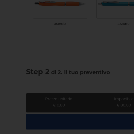
azzurro
arancio
Step 2
di 2. Il tuo preventivo
Prezzo unitario
Imponibile
€ 0,80
€ 80,00