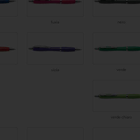
fuxia
nero
verde
viola
verde chiaro