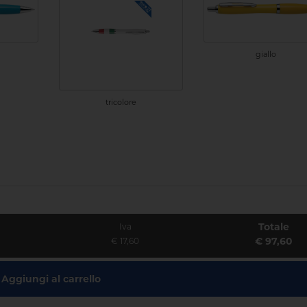
giallo
tricolore
Totale
Iva
€ 97,60
€ 17,60
Aggiungi al carrello