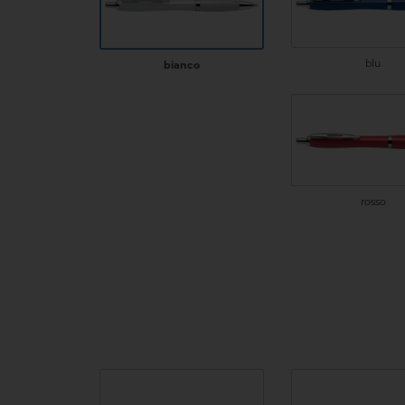
blu
bianco
rosso