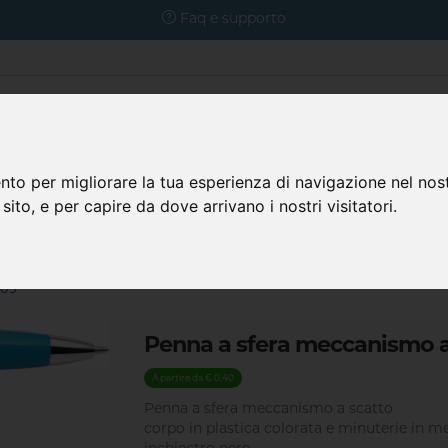
Faq e supporto
nto per migliorare la tua esperienza di navigazione nel nost
 sito, e per capire da dove arrivano i nostri visitatori.
Prodotti
azienda
Faq
209
Penna a sfera meccanismo a
A partire da € 0,40
Penna a sfera meccanismo a scatto
corpo in plastica colorata e minuterie in 