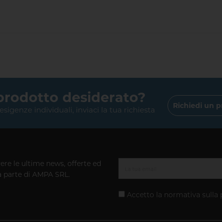
 prodotto desiderato?
Richiedi un p
 esigenze individuali, inviaci la tua richiesta
vere le ultime news, offerte ed
a parte di AMPA SRL.
Accetto la normativa sulla