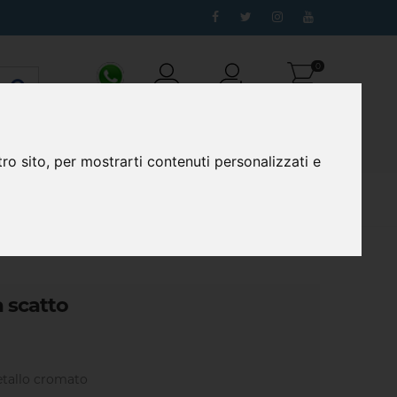
0
WhatsApp
Login
Registrazione
Carrello
ro sito, per mostrarti contenuti personalizzati e
contatti
 scatto
metallo cromato