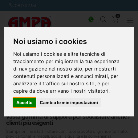
0817112351
0
Noi usiamo i cookies
Home
Stampa supporti Rigidi
Noi usiamo i cookies e altre tecniche di
tracciamento per migliorare la tua esperienza
di navigazione nel nostro sito, per mostrarti
contenuti personalizzati e annunci mirati, per
analizzare il traffico sul nostro sito, e per
capire da dove arrivano i nostri visitatori.
Accetto
Cambia le mie impostazioni
vasta gamma di supporti per soddisfare anche i
clienti più esigenti
Stampa online e fatti notare con i tuoi prodotti di grande formato:
plex, cartonati e metalli. Scopri la qualità e la convenienza