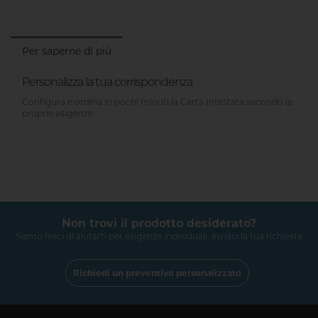
Per saperne di più
Personalizza la tua corrispondenza
Configura e ordina in pochi minuti la Carta Intestata secondo le
proprie esigenze
Non trovi il prodotto desiderato?
Siamo felici di aiutarti per esigenze individuali, inviaci la tua richiesta
Richiedi un preventivo personalizzato