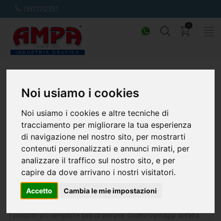
0817112351
0
Home
Coordinati Aziendali
Carta Intestata
Carta intestasta
Noi usiamo i cookies
Noi usiamo i cookies e altre tecniche di
tracciamento per migliorare la tua esperienza
di navigazione nel nostro sito, per mostrarti
contenuti personalizzati e annunci mirati, per
analizzare il traffico sul nostro sito, e per
capire da dove arrivano i nostri visitatori.
Stampa online carta intestata
Accetto
Cambia le mie impostazioni
A partire da € 5,00
I prodotti più semplici e belli di sempre. Goditi i vantaggi dell'alta